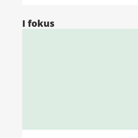
på plats varje torsdag vecka 13 till 43. Det är
gratis och ingen föranmälan krävs.
I fokus