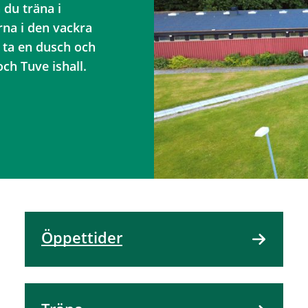
 du träna i
na i den vackra
u ta en dusch och
och Tuve ishall.
Öppettider