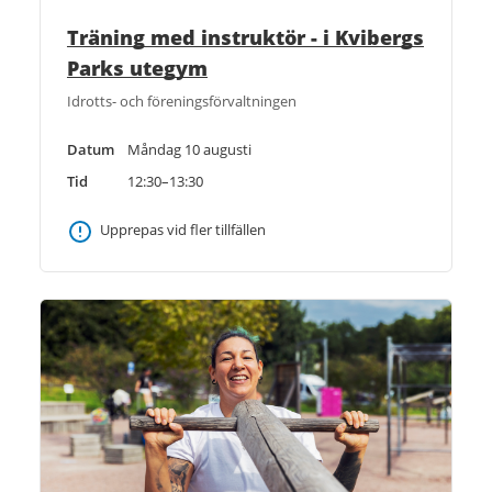
Träning med instruktör - i Kvibergs
Parks utegym
Idrotts- och föreningsförvaltningen
Datum
Måndag 10 augusti
Tid
12:30–13:30
Upprepas vid fler tillfällen