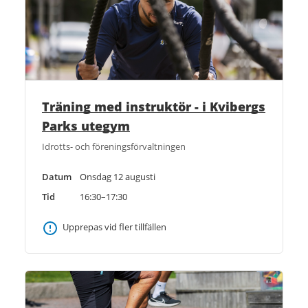
Träning med instruktör - i Kvibergs
Parks utegym
Idrotts- och föreningsförvaltningen
Datum
Onsdag 12 augusti
Tid
16:30–17:30
Upprepas vid fler tillfällen