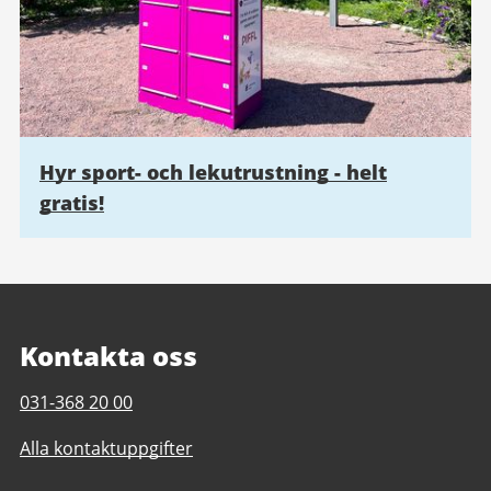
Hyr sport- och lekutrustning - helt
gratis!
Kontakta oss
Telefonnummer
031-368 20 00
till
Alla kontaktuppgifter
Föreningsstöd
idrotts-