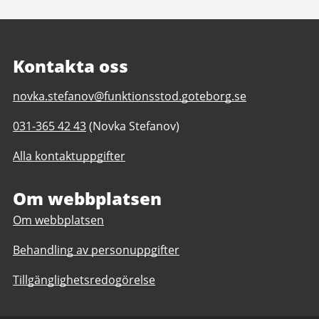
Kontakta oss
E-
novka.stefanov@funktionsstod.goteborg.se
post
Telefonnummer
031-365 42 43
(Novka Stefanov)
till
till
Solvändan
Alla kontaktuppgifter
Solvändan
daglig
daglig
verksamhet
verksamhet
Om webbplatsen
Göteborgs
Göteborgs
Stad
Om webbplatsen
Stad
Behandling av personuppgifter
Tillgänglighetsredogörelse