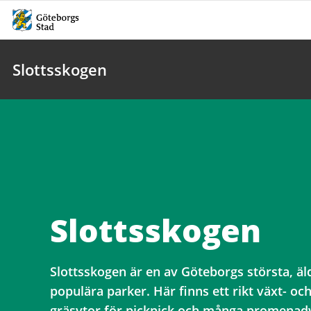
Slottsskogen
Slottsskogen
Slottsskogen är en av Göteborgs största, ä
populära parker. Här finns ett rikt växt- och
gräsytor för picknick och många promenad