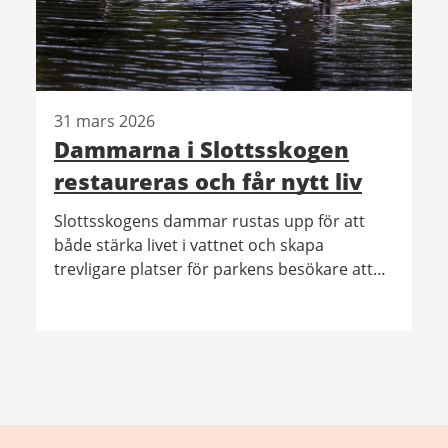
31 mars 2026
Dammarna i Slottsskogen
restaureras och får nytt liv
Slottsskogens dammar rustas upp för att
både stärka livet i vattnet och skapa
trevligare platser för parkens besökare att
vistas vid. Under våren pågår arbetet med
EM-dammen, och till hösten fortsätter
restaureringarna i Stora dammen och
Hjorthagsdammen.