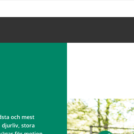
ldsta och mest
 djurliv, stora
vägar för motion.