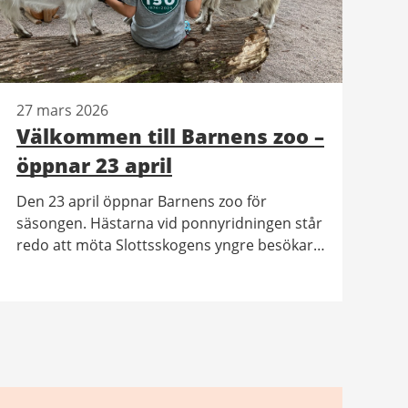
27 mars 2026
Välkommen till Barnens zoo –
öppnar 23 april
Den 23 april öppnar Barnens zoo för
säsongen. Hästarna vid ponnyridningen står
redo att möta Slottsskogens yngre besökare
och även får, getter och kaniner har flyttat in.