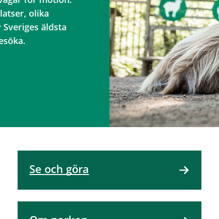
atser, olika
 Sveriges äldsta
esöka.
Se och göra