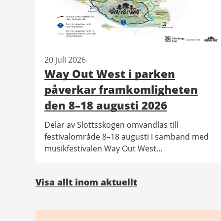
20 juli 2026
Way Out West i parken
påverkar framkomligheten
den 8–18 augusti 2026
Delar av Slottsskogen omvandlas till
festivalområde 8–18 augusti i samband med
musikfestivalen Way Out West
(wayoutwest.se). På kartan kan du se
området som påverkas och vilka vägar du
Visa allt inom aktuellt
kan välja i stället.
Relaterad