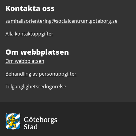
Kontakta oss
E-
samhallsorientering@socialcentrum.goteborg.se
post
Alla kontaktuppgifter
till
Samhällsorienterande
insatser
Om webbplatsen
Om webbplatsen
Behandling av personuppgifter
Tillgänglighetsredogörelse
Avsändare:
Göteborgs
Stad