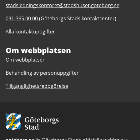
E-
stadsledningskontoret@stadshuset.goteborg.se
post
Telefonnummer
031-365 00 00
(Göteborgs Stads kontaktcenter)
till
till
Stadsledningskontoret
Alla kontaktuppgifter
Stadsledningskontoret
Om webbplatsen
Om webbplatsen
Behandling av personuppgifter
Tillgänglighetsredogörelse
Avsändare:
Göteborgs
Stad