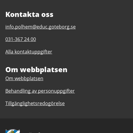
Kontakta oss
E-
info.polhem@educ.goteborg.se
post
Telefonnummer
031-367 24 00
till
till
Polhemsgymnasiet
Alla kontaktuppgifter
Polhemsgymnasiet
Om webbplatsen
Om webbplatsen
Behandling av personuppgifter
Tillgänglighetsredogörelse
Avsändare: