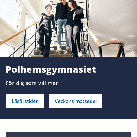
Polhemsgymnasiet
För dig som vill mer
Läsårstider
Veckans matsedel