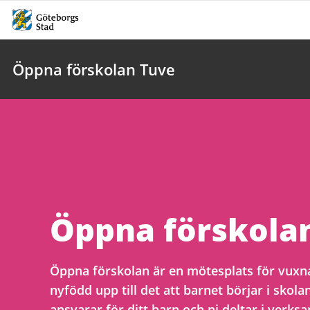
Öppna förskolan Tuve
Öppna förskola
Öppna förskolan är en mötesplats för vuxna
nyfödd upp till det att barnet börjar i skol
ansvarar för ditt barn och ni deltar i verk