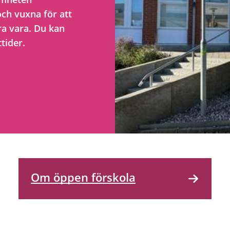
och vuxna för att
ra vara. Du kan
tider.
Om öppen förskola