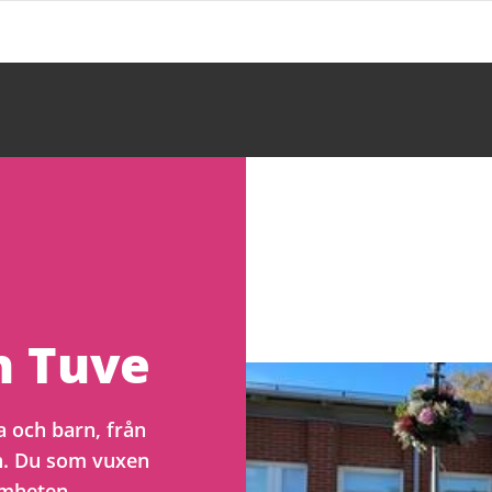
n Tuve
 och barn, från
an. Du som vuxen
samheten