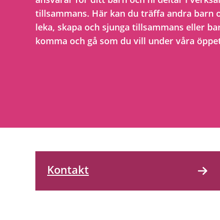
tillsammans. Här kan du träffa andra barn 
leka, skapa och sjunga tillsammans eller ba
komma och gå som du vill under våra öppet
Kontakt