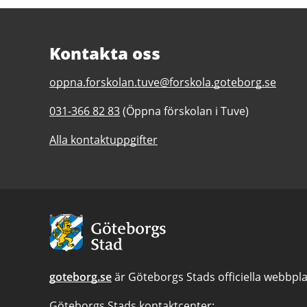
Kontakta oss
E-
oppna.forskolan.tuve@forskola.goteborg.se
post
Telefonnummer
031-366 82 83
(Öppna förskolan i Tuve)
till
till
Öppna
Alla kontaktuppgifter
Öppna
förskolan
förskolan
Tuve
Tuve
Avsändare:
Göteborgs
Stad
goteborg.se
är Göteborgs Stads officiella webbpla
Göteborgs Stads kontaktcenter: