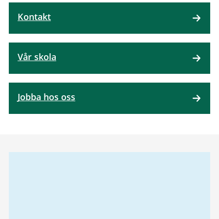
Kontakt
Vår skola
Jobba hos oss
Relaterad
information