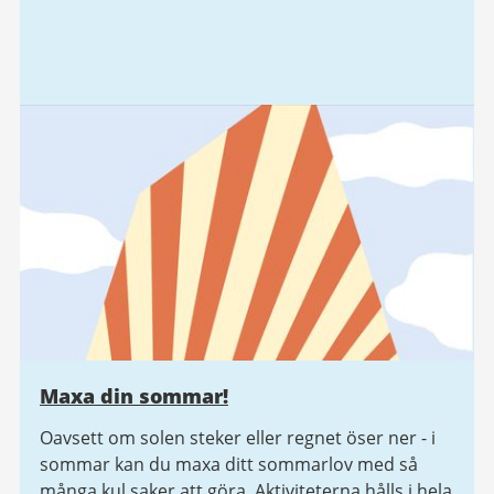
Maxa din sommar!
Oavsett om solen steker eller regnet öser ner - i
sommar kan du maxa ditt sommarlov med så
många kul saker att göra. Aktiviteterna hålls i hela