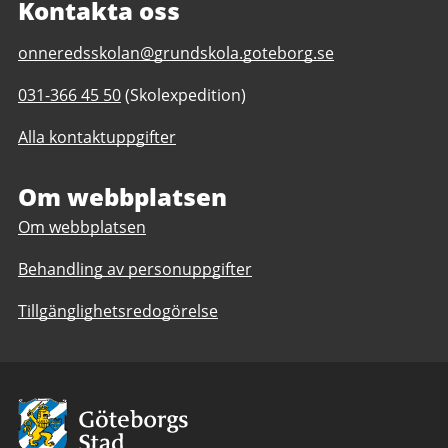
Kontakta oss
E-
onneredsskolan@grundskola.goteborg.se
post
Telefonnummer
031-366 45 50
(Skolexpedition)
till
till
Önneredsskolan
Alla kontaktuppgifter
Önneredsskolan
F-
F-
9
9
Om webbplatsen
Om webbplatsen
Behandling av personuppgifter
Tillgänglighetsredogörelse
Avsändare:
Göteborgs