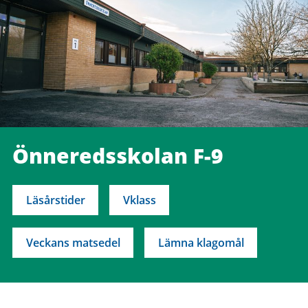
Önneredsskolan F-9
Läsårstider
Vklass
Veckans matsedel
Lämna klagomål