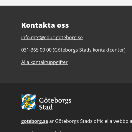
Kontakta oss
E-
info.mtg@educ.goteborg.se
post
Telefonnummer
031-365 00 00
(Göteborgs Stads kontaktcenter)
till
till
Motorbranschens
Alla kontaktuppgifter
Motorbranschens
tekniska
tekniska
gymnasium
gymnasium
MTG
MTG
Avsändare:
Göteborgs
Stad
goteborg.se
är Göteborgs Stads officiella webbpla