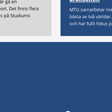
år gå en
rt. Det finns flera
MTG samarbetar med
nns på Studiums
bästa av två världar.
och har fullt fokus p