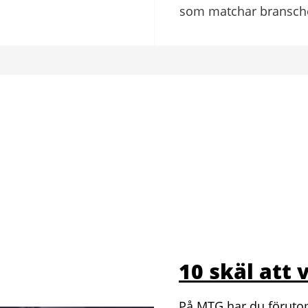
som matchar bransche
10 skäl att 
På MTG har du förutom