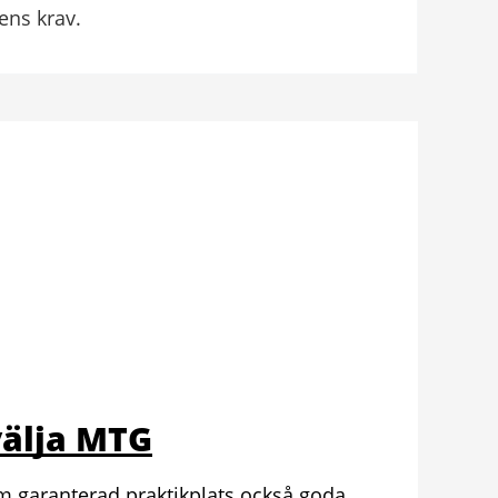
ns krav.
välja MTG
 garanterad praktikplats också goda