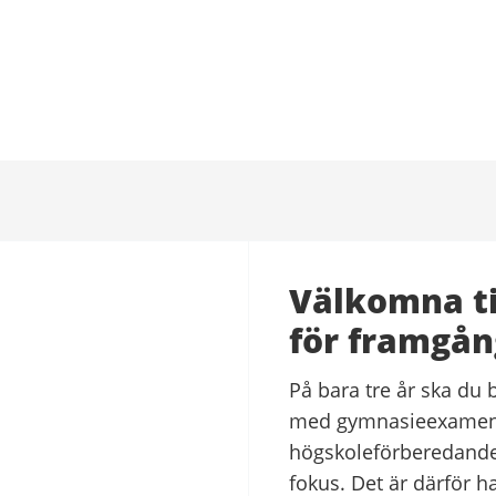
Välkomna ti
för framgån
På bara tre år ska du b
med gymnasieexamen o
högskoleförberedande
fokus. Det är därför h