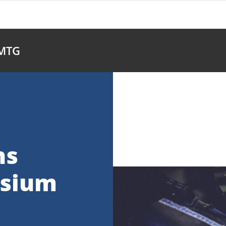
 MTG
ns
asium