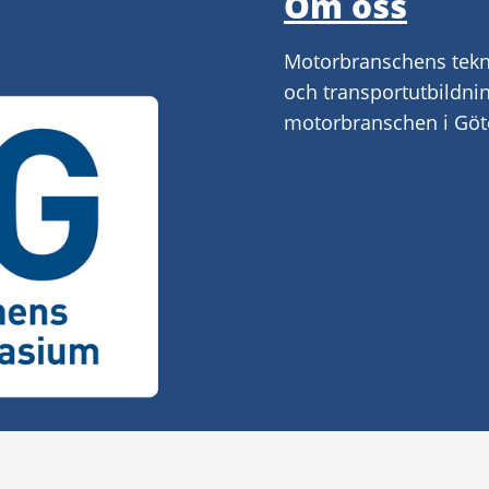
Om oss
Motorbranschens tekn
och transportutbildni
motorbranschen i Göte