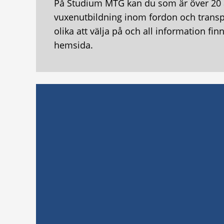
På Studium MTG kan du som är över 20 
vuxenutbildning inom fordon och transpo
olika att välja på och all information fi
hemsida.