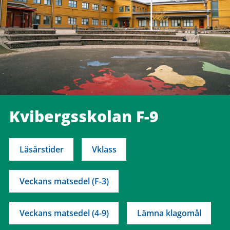
Kvibergsskolan F-9
Läsårstider
Vklass
Veckans matsedel (F-3)
Veckans matsedel (4-9)
Lämna klagomål