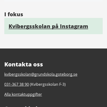
I fokus
Kvibergsskolan på Instagram
Kontakta oss
E-
kvibergsskolan@grundskola.goteborg.se
post
Telefonnummer
031-367 38 90
(Kvibergsskolan F-3)
till
till
Kvibergsskolan
Alla kontaktuppgifter
Kvibergsskolan
F-
F-
9