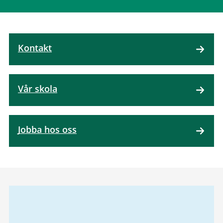
Kontakt
Vår skola
Jobba hos oss
Relaterad
information