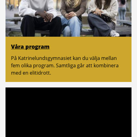
Våra program
På Katrinelundsgymnasiet kan du välja mellan
fem olika program. Samtliga går att kombinera
med en elitidrott.