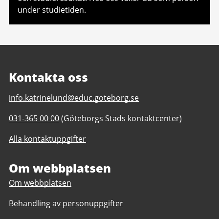
under studietiden.
Kontakta oss
E-
info.katrinelund@educ.goteborg.se
post
Telefonnummer
031-365 00 00
(Göteborgs Stads kontaktcenter)
till
till
Katrinelundsgymnasiet
Alla kontaktuppgifter
Katrinelundsgymnasiet
Om webbplatsen
Om webbplatsen
Behandling av personuppgifter