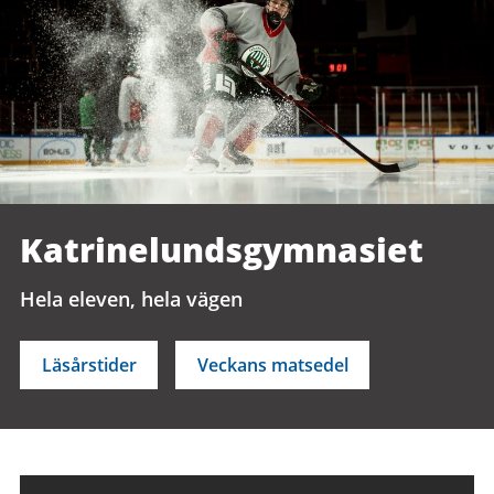
Katrinelunds­gymnasiet
Hela eleven, hela vägen
Läsårstider
Veckans matsedel