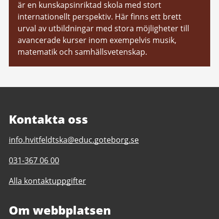
är en kunskapsinriktad skola med stort
internationellt perspektiv. Här finns ett brett
urval av utbildningar med stora möjligheter till
avancerade kurser inom exempelvis musik,
matematik och samhällsvetenskap.
Kontakta oss
E-
info.hvitfeldtska@educ.goteborg.se
post
Telefonnummer
031-367 06 00
till
till
Hvitfeldtska
Alla kontaktuppgifter
Hvitfeldtska
gymnasiet
gymnasiet
Om webbplatsen