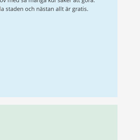
v med så många kul saker att göra.
ela staden och nästan allt är gratis.