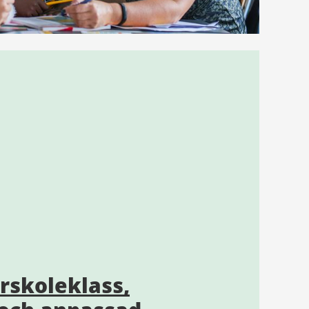
örskoleklass,