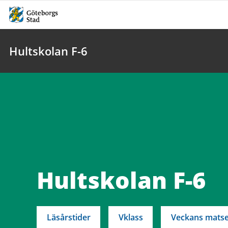
Hultskolan F-6
Hultskolan F-6
Läsårstider
Vklass
Veckans matse