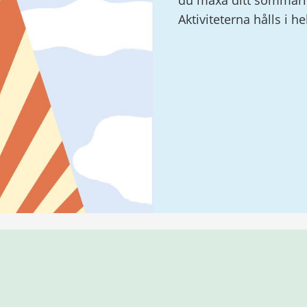
du maxa ditt sommarlo
Aktiviteterna hålls i h