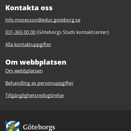
Kontakta oss
E-
info.mosesson@educ.goteborg.se
post
Telefonnummer
031-365 00 00
(Göteborgs Stads kontaktcenter)
till
till
Ester
Alla kontaktuppgifter
Ester
Mosessons
Mosessons
gymnasium
gymnasium
Om webbplatsen
Om webbplatsen
Behandling av personuppgifter
Tillgänglighetsredogörelse
Avsändare: