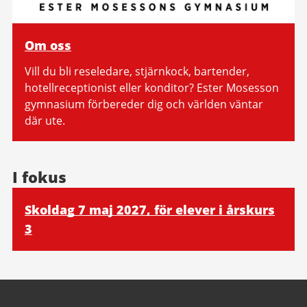
Om oss
Vill du bli reseledare, stjärnkock, bartender,
hotellreceptionist eller konditor? Ester Mosesson
gymnasium förbereder dig och världen väntar
där ute.
I fokus
Skoldag 7 maj 2027, för elever i årskurs
3