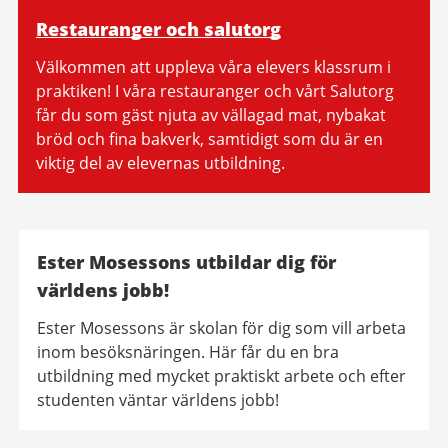
Restauranger och salutorg
Välkommen att uppleva våra elevers klassrum i
praktiken! I våra restauranger och vårt Salutorg
får du som gäst njuta av vällagad mat, nybakat
bröd och fina bakverk, samtidigt som du är en
viktig del av elevernas utbildning.
Ester Mosessons utbildar dig för
världens jobb!
Ester Mosessons är skolan för dig som vill arbeta
inom besöksnäringen. Här får du en bra
utbildning med mycket praktiskt arbete och efter
studenten väntar världens jobb!