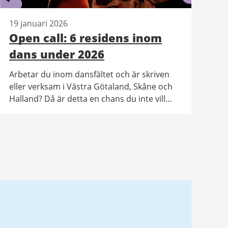
19 januari 2026
Open call: 6 residens inom
dans under 2026
Arbetar du inom dansfältet och är skriven
eller verksam i Västra Götaland, Skåne och
Halland? Då är detta en chans du inte vill
missa! Residensen genomförs inom ramen
för det nordiska Interreg-projektet DOKS.