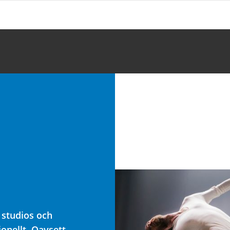
 studios och
onellt. Oavsett