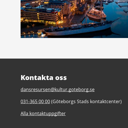
Kontakta oss
E-
dansresursen@kultur.goteborg.se
post
Telefonnummer
031-365 00 00
(Göteborgs Stads kontaktcenter)
till
till
Dansresursen
Alla kontaktuppgifter
Dansresursen