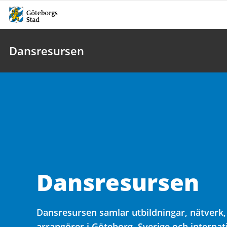
Dansresursen
Dansresursen
Dansresursen samlar utbildningar, nätverk,
arrangörer i Göteborg, Sverige och internati