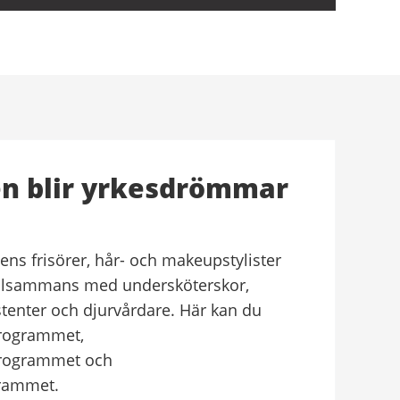
n blir yrkesdrömmar
dens frisörer, hår- och makeupstylister
llsammans med undersköterskor,
stenter och djurvårdare. Här kan du
programmet,
rogrammet och
rammet.