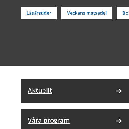
Läsårstider
Veckans matsedel
Bok
Aktuellt
Våra program