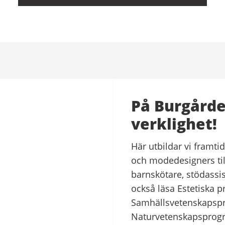
På Burgårde
verklighet!
Här utbildar vi framti
och modedesigners ti
barnskötare, stödassi
också läsa Estetiska 
Samhällsvetenskapsp
Naturvetenskapsprog