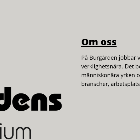
Om oss
På Burgården jobbar v
verklighetsnära. Det be
människonära yrken oc
branscher, arbetsplat