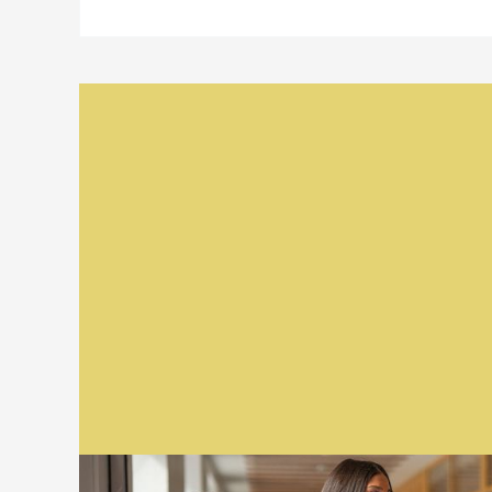
Relaterad
information