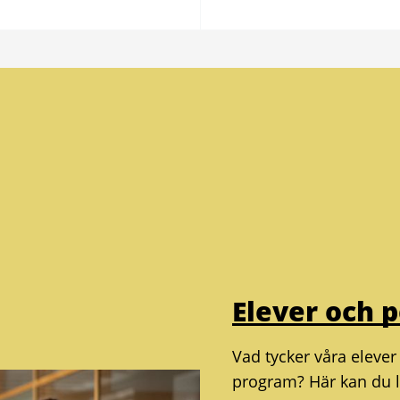
Elever och 
Vad tycker våra eleve
program? Här kan du l