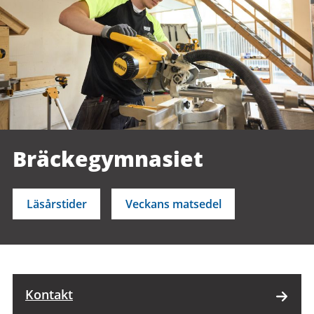
Bräckegymnasiet
Läsårstider
Veckans matsedel
Kontakt