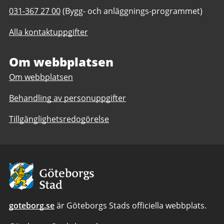
post
Telefonnummer
031-367 27 00
(Bygg- och anläggnings-programmet)
till
till
Bräckegymnasiet
Alla kontaktuppgifter
Bräckegymnasiet
Bygg-
Bygg-
och
och
Om webbplatsen
anläggning
anläggning
Om webbplatsen
Behandling av personuppgifter
Tillgänglighetsredogörelse
Avsändare:
Göteborgs
Stad
goteborg.se
är Göteborgs Stads officiella webbplats.