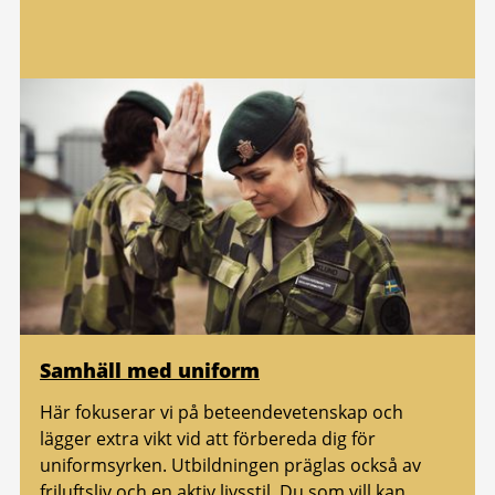
Samhäll med uniform
Här fokuserar vi på beteendevetenskap och
lägger extra vikt vid att förbereda dig för
uniformsyrken. Utbildningen präglas också av
friluftsliv och en aktiv livsstil. Du som vill kan