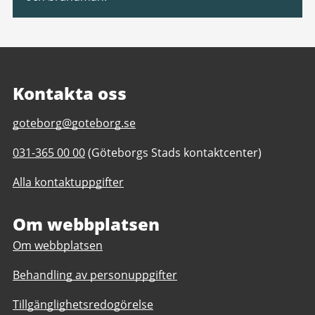
Kontakta oss
E-
goteborg@goteborg.se
post
Telefonnummer
031-365 00 00
(Göteborgs Stads kontaktcenter)
till
till
Kontakta
Alla kontaktuppgifter
Kontakta
Göteborgs
Göteborgs
Stad
Stad
Om webbplatsen
Om webbplatsen
Behandling av personuppgifter
Tillgänglighetsredogörelse