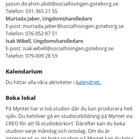
yassin.ibrahim.abdi@socialhisingen.goteborg.se
Telefon: 031-365 21 55
Murtada Jaber, Ungdomshandledare
E-post: murtada.jaber@socialhisingen.goteborg.se
Telefon: 076-052 87 51
Isak Wibell, Ungdomshandledare
E-post: isak.wibell@socialhisingen.goteborg.se
Telefon: 079-009 28 59
Kalendarium
Du hittar alla våra aktiviteter i
kalendriet.
Boka lokal
På Myntet har vi två studior där du kan producera helt
själv. Du behöver gå en studioutbildning på Myntet via
CREO för att få studiokörkort. Därefter kan du boka
studion varje måndag och onsdag. Om du är
intresserad av att boka studion på Myntet kan du höra