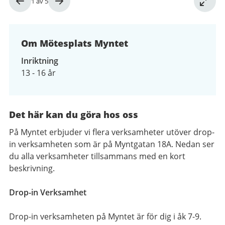
Bild
1
av
5
1
av
5
Om Mötesplats Myntet
Inriktning
13 - 16 år
Det här kan du göra hos oss
På Myntet erbjuder vi flera verksamheter utöver drop-
in verksamheten som är på Myntgatan 18A. Nedan ser
du alla verksamheter tillsammans med en kort
beskrivning.
Drop-in Verksamhet
Drop-in verksamheten på Myntet är för dig i åk 7-9.