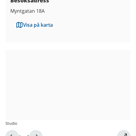
Besöksadress
Myntgatan 18A
Visa på karta
Bilder
från
Mötesplats
Myntet
Studio