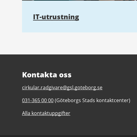
IT-utrustning
Kontakta oss
E-
cirkular.radgivare@gsl.goteborg.se
post
Telefonnummer
031-365 00 00
(Göteborgs Stads kontaktcenter)
till
till
Cirkulär
Alla kontaktuppgifter
Cirkulär
vägledning
vägledning