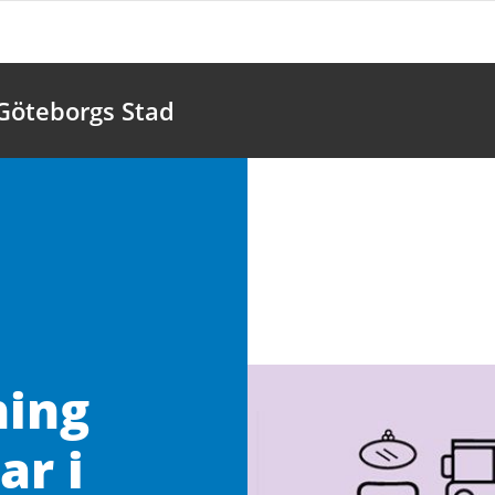
 Göteborgs Stad
ning
ar i