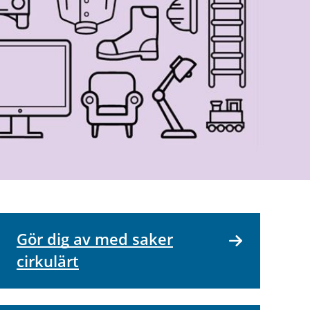
Gör dig av med saker
cirkulärt