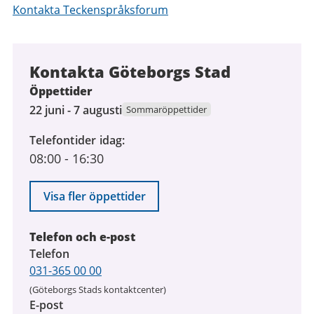
Kontakta Teckenspråksforum
Kontakta Göteborgs Stad
Öppettider
22
22 juni - 7 augusti
Sommaröppettider
juni
Telefontider idag
2026
08:00
-
16:30
till
7
augusti
Visa fler öppettider
2026
Telefon och e-post
Telefon
031-365 00 00
(Göteborgs Stads kontaktcenter)
E-post