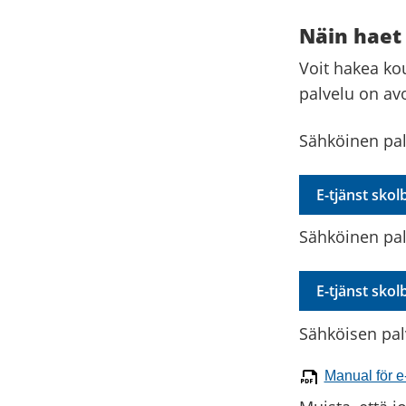
Näin haet
Voit hakea ko
palvelu on av
Sähköinen pal
E-tjänst skol
Sähköinen pal
E-tjänst sko
Sähköisen pal
Manual för e