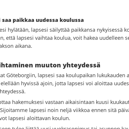
ei saa paikkaa uudessa koulussa
si hylätään, lapsesi säilyttää paikkansa nykyisessä k
n, että lapsesi vaihtaa koulua, voit hakea uudelleen 
akson aikana.
ihtaminen muuton yhteydessä
t Göteborgiin, lapsesi saa koulupaikan lukukauden 
elellään hyvissä ajoin, jotta lapsesi voi aloittaa uude
hteydessä.
taa hakemuksesi vastaan aikaisintaan kuusi kuukau
Sijoitamme lapsesi noin neljä viikkoa ennen sitä päi
ivot lapsesi aloittavan koulun.
en tulee liittää uusi vuokrasopimus tai asunnon kau