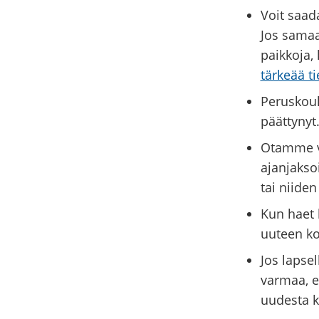
Voit saad
Jos samaa
paikkoja,
tärkeää t
Peruskoul
päättynyt
Otamme v
ajanjakso
tai niide
Kun haet 
uuteen k
Jos lapsel
varmaa, e
uudesta k