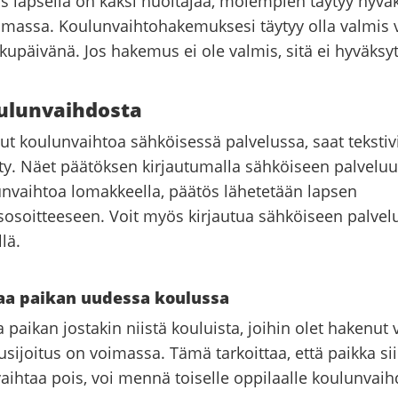
jos lapsella on kaksi huoltajaa, molempien täytyy hyv
oimassa. Koulunvaihtohakemuksesi täytyy olla valmis 
upäivänä. Jos hakemus ei ole valmis, sitä ei hyväksyt
ulunvaihdosta
ut koulunvaihtoa sähköisessä palvelussa, saat tekstiv
ty. Näet päätöksen kirjautumalla sähköiseen palveluun
nvaihtoa lomakkeella, päätös lähetetään lapsen
usosoitteeseen. Voit myös kirjautua sähköiseen palve
lä.
saa paikan uudessa koulussa
a paikan jostakin niistä kouluista, joihin olet hakenut 
sijoitus on voimassa. Tämä tarkoittaa, että paikka si
vaihtaa pois, voi mennä toiselle oppilaalle koulunvai