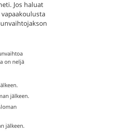
eti. Jos haluat
i vapaakoulusta
lunvaihtojakson
lunvaihtoa
la on neljä
jälkeen.
man jälkeen.
isloman
n jälkeen.