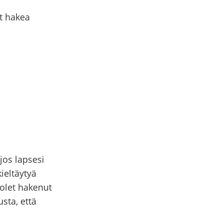
it hakea
 jos lapsesi
ieltäytyä
 olet hakenut
sta, että