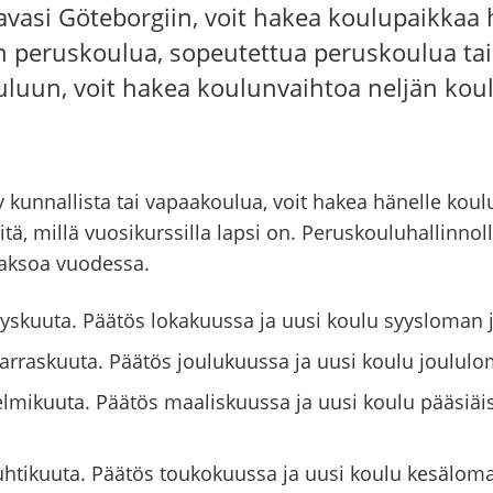
avasi Göteborgiin, voit hakea koulupaikkaa h
an peruskoulua, sopeutettua peruskoulua ta
uluun, voit hakea koulunvaihtoa neljän kou
y kunnallista tai vapaakoulua, voit hakea hänelle kou
itä, millä vuosikurssilla lapsi on. Peruskouluhallinnol
aksoa vuodessa.
yyskuuta. Päätös lokakuussa ja uusi koulu syysloman 
arraskuuta. Päätös joulukuussa ja uusi koulu joululo
elmikuuta. Päätös maaliskuussa ja uusi koulu pääsiä
uhtikuuta. Päätös toukokuussa ja uusi koulu kesäloma