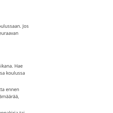
oulussaan. Jos
seuraavan
aikana. Hae
ssa koulussa
tta ennen
vämäärää,
ppakirja tai