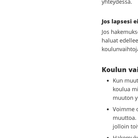
yhteydessä.
Jos lapsesi 
Jos hakemukse
haluat edellee
koulunvaihtoj
Koulun va
Kun muuta
koulua mi
muuton y
Voimme ot
muuttoa. 
jolloin to
Hakemukse