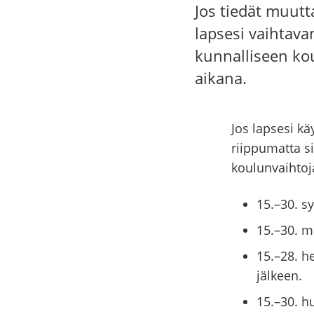
Jos tiedät muutt
lapsesi vaihtav
kunnalliseen ko
aikana.
Jos lapsesi kä
riippumatta si
koulunvaihtoj
15.–30. s
15.–30. m
15.–28. h
jälkeen.
15.–30. h