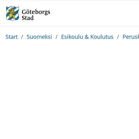
Du
Start
/
Suomeksi
/
Esikoulu & Koulutus
/
Perus
är
här: