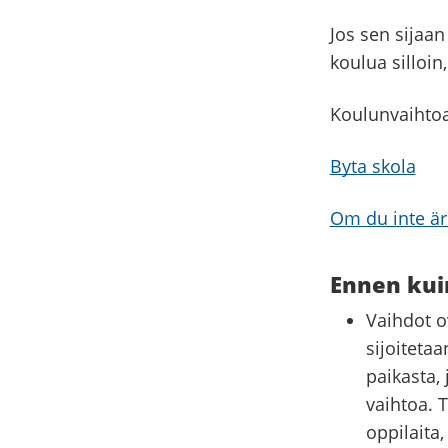
Jos sen sijaan
koulua silloi
Koulunvaihtoa 
Byta skola
Om du inte är
Ennen kui
Vaihdot ov
sijoiteta
paikasta, 
vaihtoa. 
oppilaita,