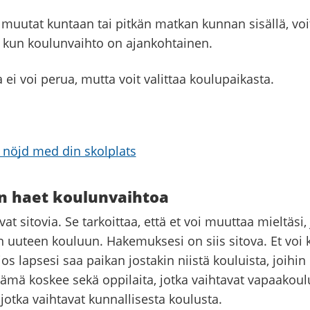
 muutat kuntaan tai pitkän matkan kunnan sisällä, vo
n, kun koulunvaihto on ajankohtainen.
ei voi perua, mutta voit valittaa koulupaikasta.
 nöjd med din skolplats
n haet koulunvaihtoa
at sitovia. Se tarkoittaa, että et voi muuttaa mieltäsi,
an uuteen kouluun. Hakemuksesi on siis sitova. Et voi k
jos lapsesi saa paikan jostakin niistä kouluista, joihin
Tämä koskee sekä oppilaita, jotka vaihtavat vapaakoulu
 jotka vaihtavat kunnallisesta koulusta.