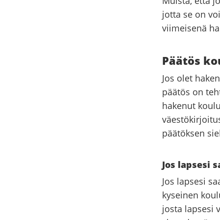
Muista, että 
jotta se on v
viimeisenä hak
Päätös ko
Jos olet haken
päätös on teh
hakenut koulu
väestökirjoit
päätöksen siel
Jos lapsesi 
Jos lapsesi sa
kyseinen koulu
josta lapsesi 