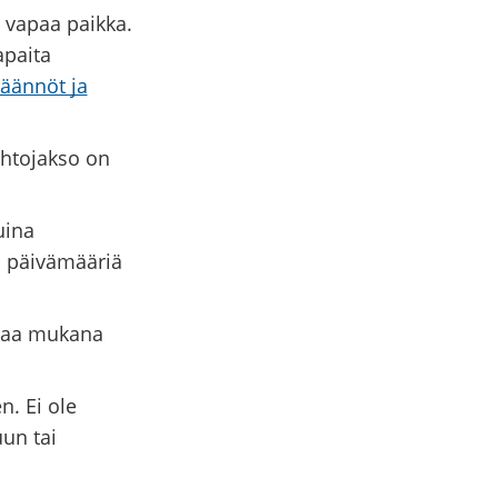
 vapaa paikka.
apaita
äännöt ja
ihtojakso on
uina
ä päivämääriä
uraa mukana
n. Ei ole
un tai