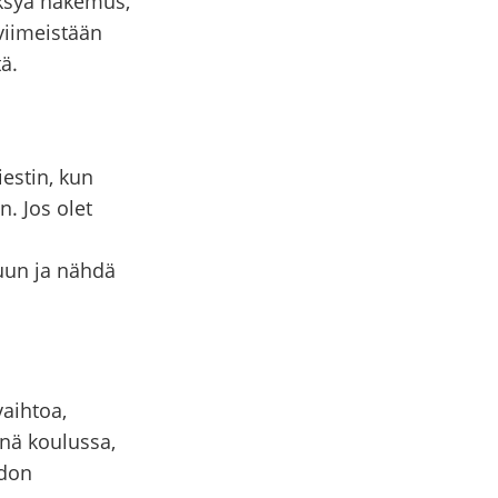
äksyä hakemus,
viimeistään
ä.
iestin, kun
. Jos olet
luun ja nähdä
vaihtoa,
inä koulussa,
hdon