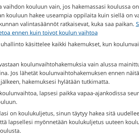
a vaihdon kouluun vain, jos hakemassasi koulussa on
n kouluun hakee useampia oppilaita kuin siellä on v
 kunnan valintasäännöt ratkaisevat, kuka saa paikan.
S
ietoa ennen kuin toivot koulun vaihtoa
uhallinto käsittelee kaikki hakemukset, kun koulunva
.
astaan koulunvaihtohakemuksia vain alussa mainitt
ina. Jos lähetät koulunvaihtohakemuksen ennen näit
n jälkeen, hakemuksesi hylätään tutkimatta.
koulunvaihtoa, lapsesi paikka vapaa-ajankodissa se
ouluun.
lasi on koulukuljetus, sinun täytyy hakea sitä uudellee
ttä lapsellesi myönnetään koulukuljetus uuteen koulu
oulusta.