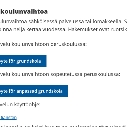
 koulunvaihtoa
ulunvaihtoa sähköisessä palvelussa tai lomakkeella. 
oinna neljä kertaa vuodessa. Hakemukset ovat ruotsik
velu koulunvaihtoon peruskoulussa:
byte för grundskola
velu koulunvaihtoon sopeutetussa peruskoulussa:
lbyte för anpassad grundskola
velun käyttöohje:
-tjänsten