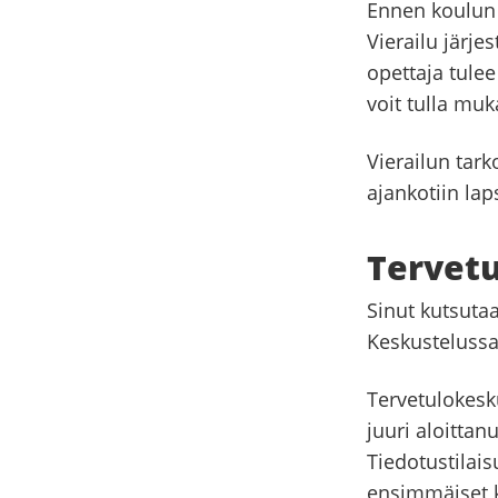
Ennen koulun 
Vierailu järje
opettaja tulee
voit tulla muk
Vierailun tar
ajankotiin la
Tervetu
Sinut kutsuta
Keskustelussa
Tervetulokesku
juuri aloittan
Tiedotustilais
ensimmäiset k