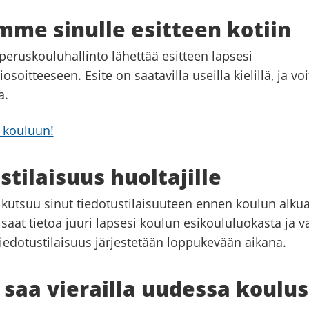
me sinulle esitteen kotiin
eruskouluhallinto lähettää esitteen lapsesi
osoitteeseen. Esite on saatavilla useilla kielillä, ja vo
a.
 kouluun!
stilaisuus huoltajille
 kutsuu sinut tiedotustilaisuuteen ennen koulun alkua
saat tietoa juuri lapsesi koulun esikoululuokasta ja v
iedotustilaisuus järjestetään loppukevään aikana.
 saa vierailla uudessa koulu