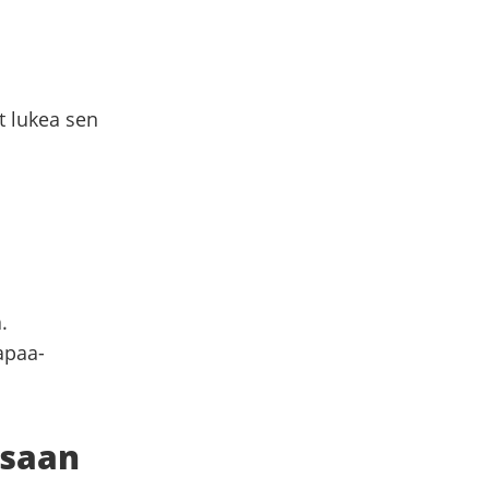
it lukea sen
.
apaa-
ssaan