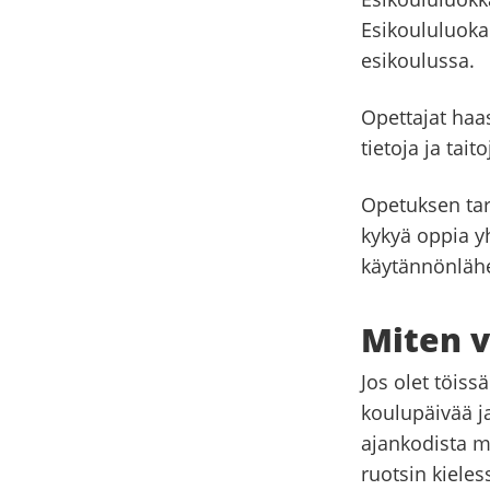
Esikoululuoka
esikoulussa.
Opettajat haa
tietoja ja tai
Opetuksen tark
kykyä oppia y
käytännönlähe
Miten v
Jos olet töiss
koulupäivää j
ajankodista my
ruotsin kieles