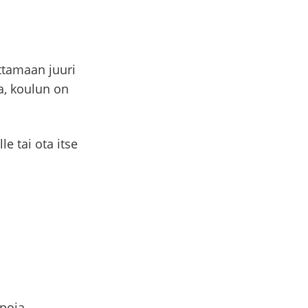
ttamaan juuri
a, koulun on
e tai ota itse
poja.