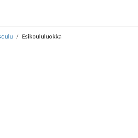
koulu
/
Esikoululuokka