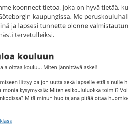
emme koonneet tietoa, joka on hyvä tietää, k
 Göteborgin kaupungissa. Me peruskouluhal
inä ja lapsesi tunnette olonne valmistautu
ästi tervetulleiksi.
uloa kouluun
a aloittaa kouluu. Miten jännittävä askel!
miseen liittyy paljon uutta sekä lapselle että sinulle 
la monia kysymyksiä: Miten esikoululuokka toimii? Voi
ankodissa? Mitä minun huoltajana pitää ottaa huomi
klass