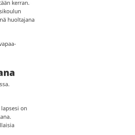
tään kerran.
esikoulun
sinä huoltajana
 vapaa-
jana
ssa.
 lapsesi on
kana.
laisia