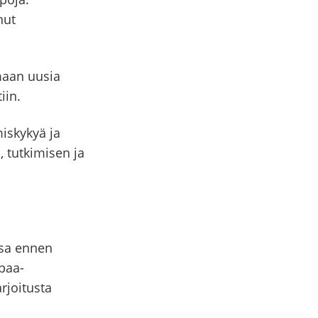
nut
maan uusia
iin.
iskykyä ja
 tutkimisen ja
ssa ennen
paa-
arjoitusta