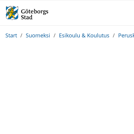
Du
Start
/
Suomeksi
/
Esikoulu & Koulutus
/
Perus
är
här: