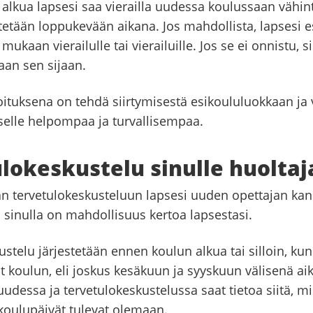
alkua lapsesi saa vierailla uudessa koulussaan vähin
stetään loppukevään aikana. Jos mahdollista, lapsesi 
 mukaan vierailulle tai vierailuille. Jos se ei onnistu, 
aan sen sijaan.
koituksena on tehdä siirtymisestä esikoululuokkaan ja
pselle helpompaa ja turvallisempaa.
lokeskustelu sinulle huolta
an tervetulokeskusteluun lapsesi uuden opettajan kan
 sinulla on mahdollisuus kertoa lapsestasi.
stelu järjestetään ennen koulun alkua tai silloin, kun
ut koulun, eli joskus kesäkuun ja syyskuun välisenä ai
uudessa ja tervetulokeskustelussa saat tietoa siitä, mil
oulupäivät tulevat olemaan.