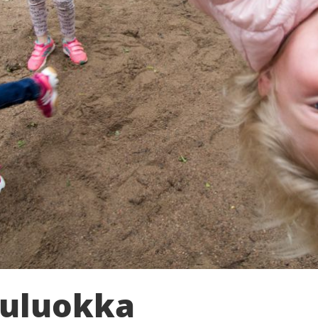
luluokka