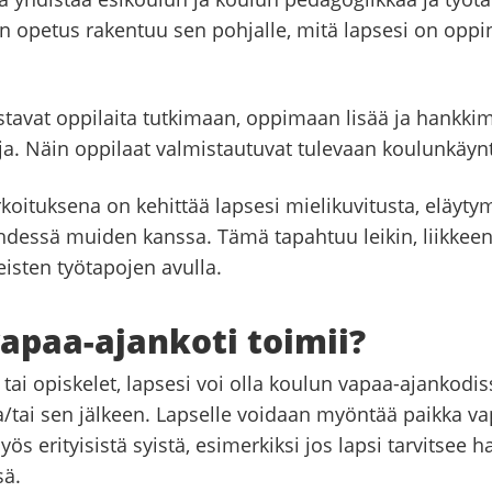
n opetus rakentuu sen pohjalle, mitä lapsesi on oppi
stavat oppilaita tutkimaan, oppimaan lisää ja hankki
toja. Näin oppilaat valmistautuvat tulevaan koulunkäynt
oituksena on kehittää lapsesi mielikuvitusta, eläytym
hdessä muiden kanssa. Tämä tapahtuu leikin, liikkeen,
isten työtapojen avulla.
apaa-ajankoti toimii?
ä tai opiskelet, lapsesi voi olla koulun vapaa-ajankodi
a/tai sen jälkeen. Lapselle voidaan myöntää paikka va
ös erityisistä syistä, esimerkiksi jos lapsi tarvitsee h
sä.