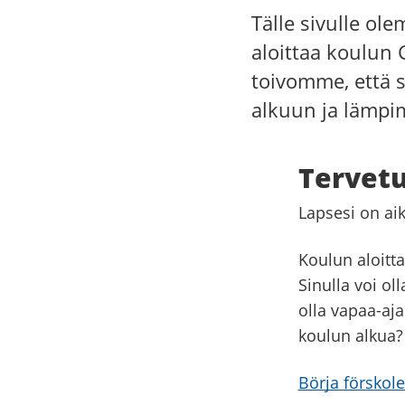
Tälle sivulle ol
aloittaa koulun
toivomme, että s
alkuun ja lämpim
Tervet
Lapsesi on aik
Koulun aloitta
Sinulla voi ol
olla vapaa-aj
koulun alkua?
Börja förskole