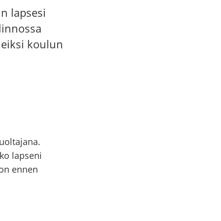
un lapsesi
linnossa
neiksi koulun
huoltajana.
ko lapseni
oon ennen