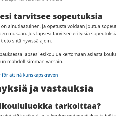
sesi tarvitsee sopeutuksia
i on ainutlaatuinen, ja opetusta voidaan joutua sopeu
den mukaan. Jos lapsesi tarvitsee erityisiä sopeutuksi
tieto siitä hyvissä ajoin.
pauksessa lapsesi esikoulua kertomaan asiasta koulull
uun mahdollisimman varhain.
er för att nå kunskapskraven
yksiä ja vastauksia
ikoululuokka tarkoittaa?
a yhdistää esikoulun ja koulun pedagogiikkaa ja työta