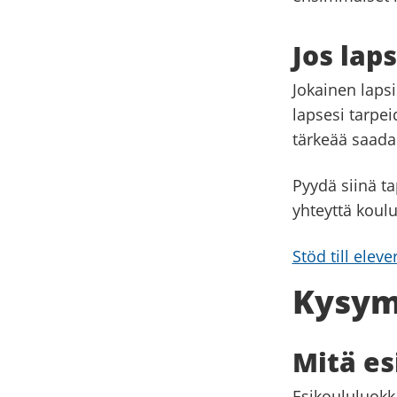
Jos lap
Jokainen laps
lapsesi tarpei
tärkeää saada 
Pyydä siinä ta
yhteyttä koul
Stöd till elev
Kysym
Mitä es
Esikoululuokk