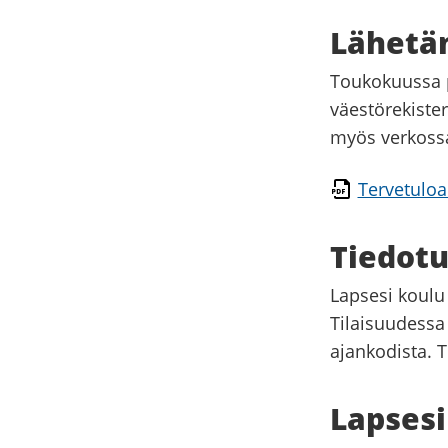
Lähetäm
Toukokuussa p
väestörekisteri
myös verkoss
Tervetuloa
Tiedotu
Lapsesi koulu
Tilaisuudessa 
ajankodista. T
Lapsesi