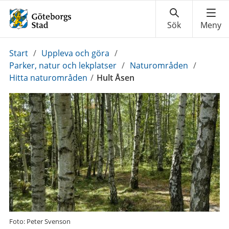
Du
Start
/
Uppleva och göra
/
är
Parker, natur och lekplatser
/
Naturområden
/
här:
Hitta naturområden
/
Hult Åsen
Foto: Peter Svenson