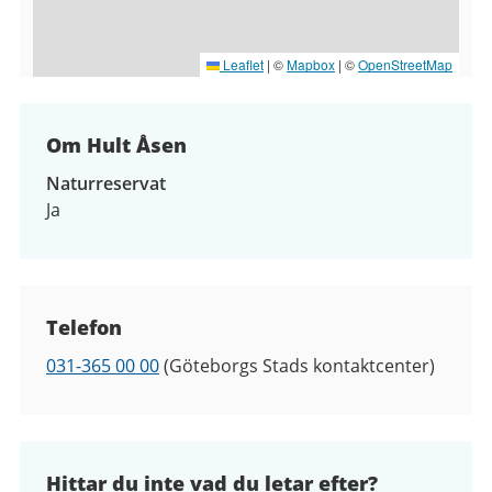
Leaflet
|
©
Mapbox
| ©
OpenStreetMap
Om Hult Åsen
Naturreservat
Ja
Kontaktuppgifter
Telefon
Telefon
031-365 00 00
(Göteborgs Stads kontaktcenter)
Hittar du inte vad du letar efter?