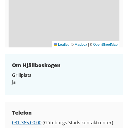
Leaflet
|
©
Mapbox
| ©
OpenStreetMap
Om Hjällboskogen
Grillplats
Ja
Kontaktuppgifter
Telefon
Telefon
031-365 00 00
(Göteborgs Stads kontaktcenter)