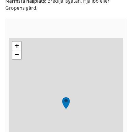
Närmsta hållplats:
Bredfjällsgatan, Hjällbo eller
Gropens gård.
+
−