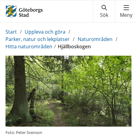
Du
Start
/
Uppleva och göra
/
är
Parker, natur och lekplatser
/
Naturområden
/
här:
Hitta naturområden
/
Hjällboskogen
Foto: Peter Svenson