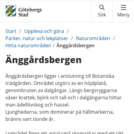
Du
Start
/
Uppleva och göra
/
är
Parker, natur och lekplatser
/
Naturområden
/
här:
Hitta naturområden
/
Änggårdsbergen
Änggårdsbergen
Änggårdsbergen ligger i anslutning till Botaniska
trädgården. Området utgörs av en höjdplatå,
genombruten av dalgångar. Längs bergsryggarna
växer krattek, björk och tall och i dalgångarna hittar
man ädellövskog och hassel.
Ljunghedarna, som dominerar på hällmarkerna,
bränns vart tionde år.
I området finns ett antal små skogssjöar med ett rikt