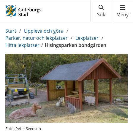
Du
Start
/
Uppleva och göra
/
är
Parker, natur och lekplatser
/
Lekplatser
/
här:
Hitta lekplatser
/
Hisingsparken bondgården
Foto: Peter Svenson