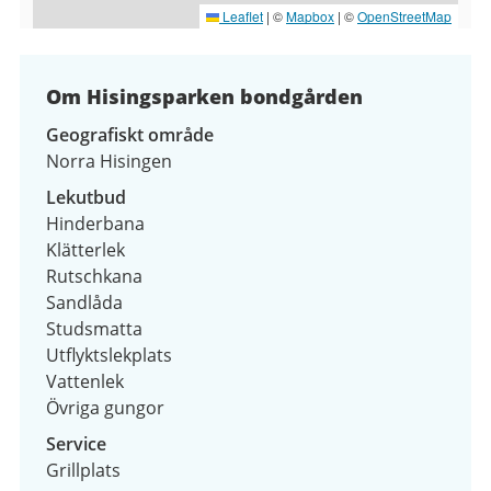
Leaflet
|
©
Mapbox
| ©
OpenStreetMap
Om Hisingsparken bondgården
Geografiskt område
Norra Hisingen
Lekutbud
Hinderbana
Klätterlek
Rutschkana
Sandlåda
Studsmatta
Utflyktslekplats
Vattenlek
Övriga gungor
Service
Grillplats