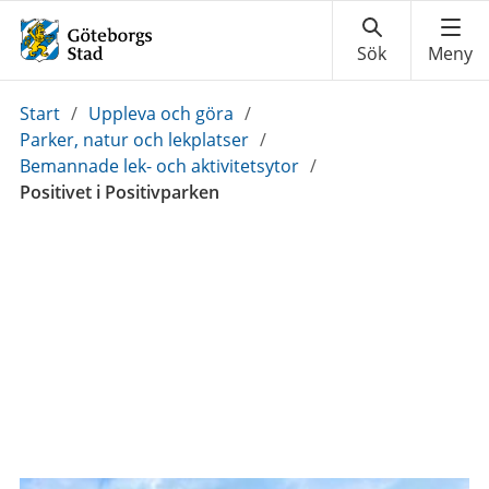
Du
Start
/
Uppleva och göra
/
är
Parker, natur och lekplatser
/
här:
Bemannade lek- och aktivitetsytor
/
Positivet i Positivparken