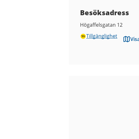
Besöksadress
Högaffelsgatan 12
Tillgänglighet
Vis
Bilder
från
Atom
Studios