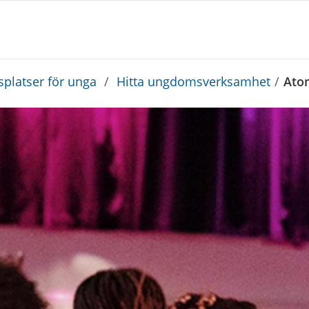
platser för unga
/
Hitta ungdomsverksamhet
/
Ato