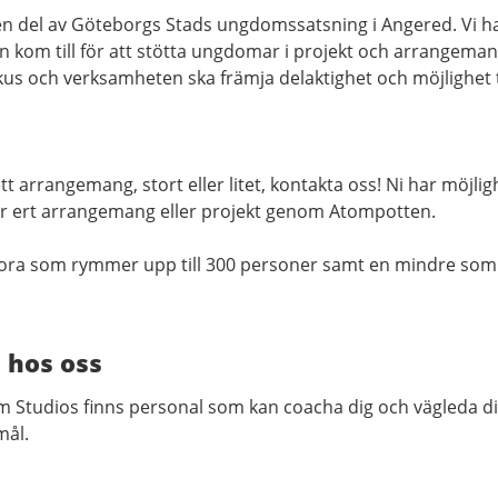
n del av Göteborgs Stads ungdomssatsning i Angered. Vi h
n kom till för att stötta ungdomar i projekt och arrangeman
kus och verksamheten ska främja delaktighet och möjlighet t
tt arrangemang, stort eller litet, kontakta oss! Ni har möjlig
 för ert arrangemang eller projekt genom Atompotten.
 stora som rymmer upp till 300 personer samt en mindre som
 hos oss
tom Studios finns personal som kan coacha dig och vägleda d
mål.