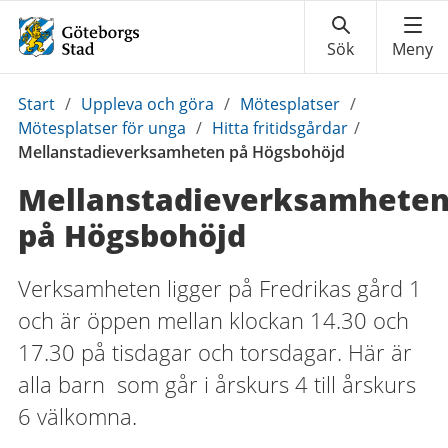
Du
Start
/
Uppleva och göra
/
Mötesplatser
/
är
Mötesplatser för unga
/
Hitta fritidsgårdar
/
här:
Mellanstadieverksamheten på Högsbohöjd
Mellanstadieverksamhete
på Högsbohöjd
Verksamheten ligger på Fredrikas gård 1
och är öppen mellan klockan 14.30 och
17.30 på tisdagar och torsdagar. Här är
alla barn som går i årskurs 4 till årskurs
6 välkomna.