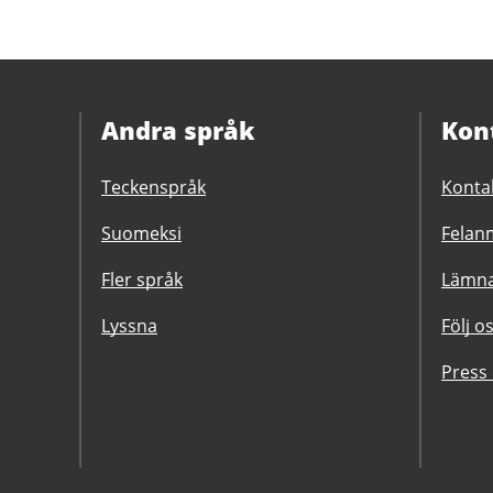
Andra språk
Kon
Teckenspråk
Konta
Suomeksi
Felanm
Fler språk
Lämna
Lyssna
Följ o
Press