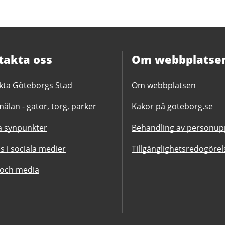
takta oss
Om webbplatse
kta Göteborgs Stad
Om webbplatsen
älan - gator, torg, parker
Kakor på goteborg.se
 synpunkter
Behandling av personupp
ss i sociala medier
Tillgänglighetsredogörel
 och media