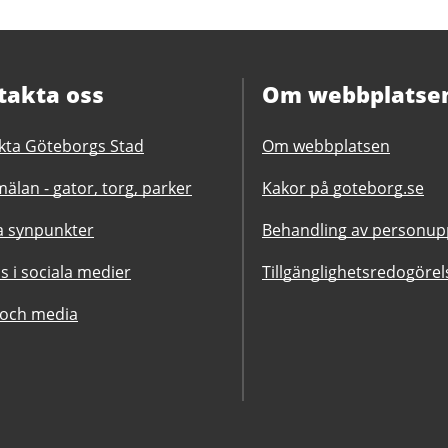
takta oss
Om webbplatse
kta Göteborgs Stad
Om webbplatsen
älan - gator, torg, parker
Kakor på goteborg.se
 synpunkter
Behandling av personupp
ss i sociala medier
Tillgänglighetsredogörel
 och media