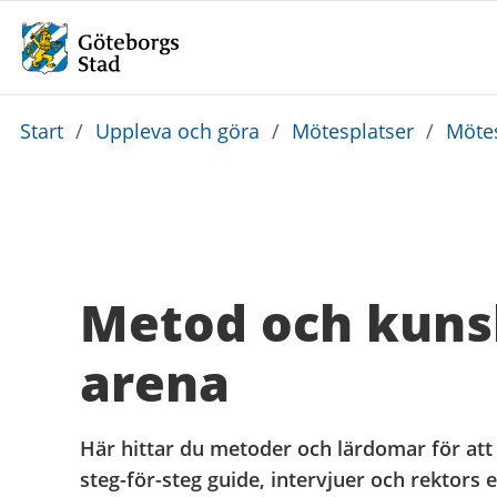
Du
Start
/
Uppleva och göra
/
Mötesplatser
/
Mötes
är
här:
Metod och kuns
arena
Här hittar du metoder och lärdomar för att 
steg-för-steg guide, intervjuer och rektors 