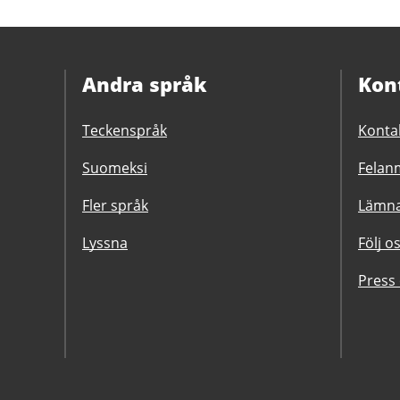
Andra språk
Kon
Teckenspråk
Konta
Suomeksi
Felanm
Fler språk
Lämna
Lyssna
Följ o
Press