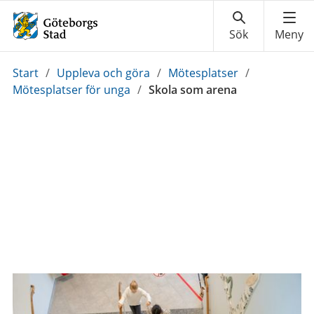
Du
Start
/
Uppleva och göra
/
Mötesplatser
/
är
Mötesplatser för unga
/
Skola som arena
här: