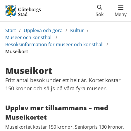
Du
Start
/
Uppleva och göra
/
Kultur
/
är
Museer och konsthall
/
här:
Besöksinformation för museer och konsthall
/
Museikort
Museikort
Fritt antal besök under ett helt år. Kortet kostar
150 kronor och säljs på våra fyra museer.
Upplev mer tillsammans – med
Museikortet
Museikortet kostar 150 kronor. Seniorpris 130 kronor.