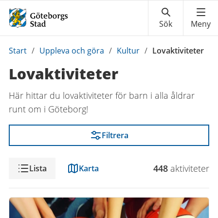
Du
Start
/
Uppleva och göra
/
Kultur
/
Lovaktiviteter
är
Lovaktiviteter
här:
Här hittar du lovaktiviteter för barn i alla åldrar
runt om i Göteborg!
Filtrera
Visning
448
aktivitet
er
Lista
Karta