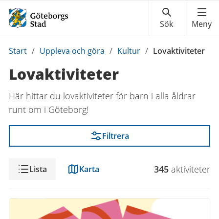
Du
Start
/
Uppleva och göra
/
Kultur
/
Lovaktiviteter
är
Lovaktiviteter
här:
Här hittar du lovaktiviteter för barn i alla åldrar
runt om i Göteborg!
Filtrera
Visning
345
aktivitet
er
Lista
Karta