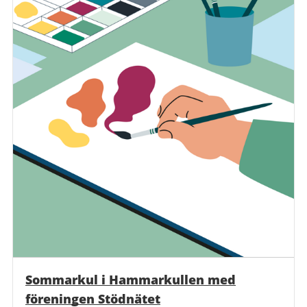
Sommarkul i Hammarkullen med
föreningen Stödnätet