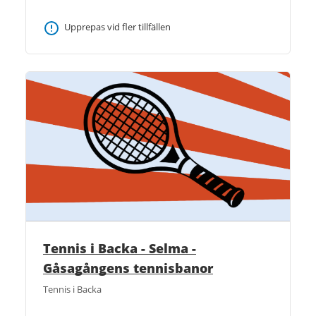
Upprepas vid fler tillfällen
Tennis i Backa - Selma -
Gåsagångens tennisbanor
Tennis i Backa