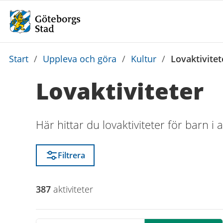
Du
Start
/
Uppleva och göra
/
Kultur
/
Lovaktivitet
är
Lovaktiviteter
här:
Här hittar du lovaktiviteter för barn i 
Filtrera
387
aktivitet
er