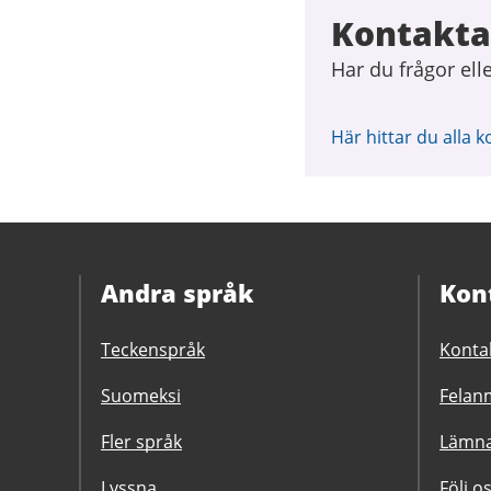
Kontakta
Har du frågor ell
Här hittar du alla k
Andra språk
Kon
Teckenspråk
Konta
Suomeksi
Felanm
Fler språk
Lämna
Lyssna
Följ o