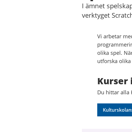
I ämnet spelskap
verktyget Scratc
Vi arbetar med
programmering.
olika spel. N
utforska olika
Kurser 
Du hittar alla
Kulturskolan