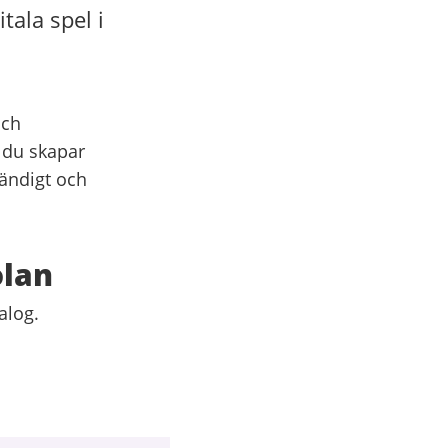
tala spel i
och
r du skapar
tändigt och
olan
alog.