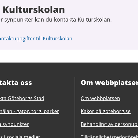
 Kulturskolan
er synpunkter kan du kontakta Kulturskolan.
ontaktuppgifter till Kulturskolan
takta oss
Om webbplatse
kta Göteborgs Stad
Om webbplatsen
älan - gator, torg, parker
Kakor på goteborg.se
 synpunkter
Behandling av personupp
ss i sociala medier
Tillgänglighetsredogörel