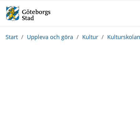
Du
Start
/
Uppleva och göra
/
Kultur
/
Kulturskola
är
här: