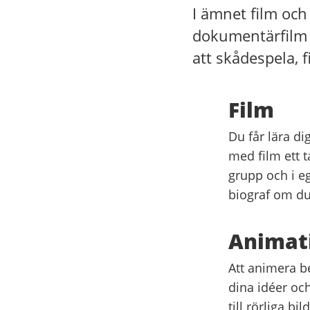
I ämnet film och
dokumentärfilm 
att skådespela, 
Film
Du får lära di
med film ett t
grupp och i eg
biograf om du 
Animat
Att animera be
dina idéer oc
till rörliga bi