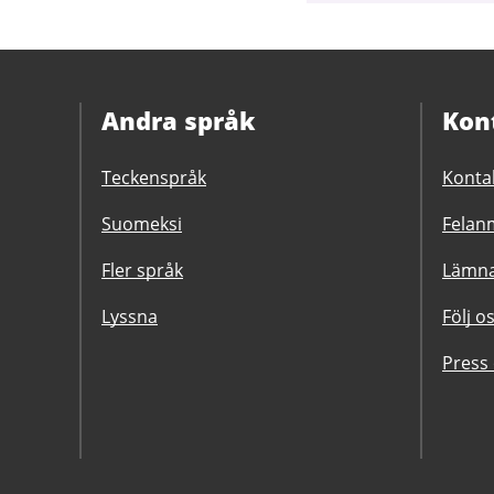
Andra språk
Kon
Teckenspråk
Konta
Suomeksi
Felanm
Fler språk
Lämna
Lyssna
Följ o
Press