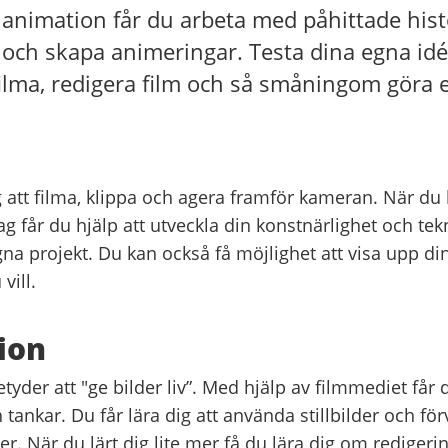
 animation får du arbeta med påhittade hist
och skapa animeringar. Testa dina egna idé
filma, redigera film och så småningom göra e
g att filma, klippa och agera framför kameran. När du 
ag får du hjälp att utveckla din konstnärlighet och tekn
na projekt. Du kan också få möjlighet att visa upp di
vill.
ion
tyder att "ge bilder liv”.
Med hjälp av filmmediet får 
h tankar.
Du får lära dig att använda stillbilder och f
lder. När du lärt dig lite mer få du
lära dig om redigering