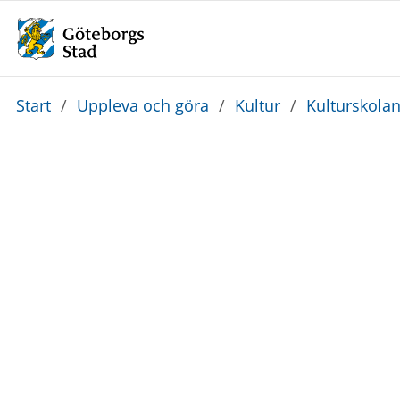
Du
Start
/
Uppleva och göra
/
Kultur
/
Kulturskola
är
här: