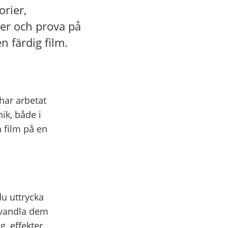
orier,
er och prova på
n färdig film.
har arbetat
ik, både i
n film på en
du uttrycka
örvandla dem
, effekter,