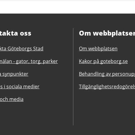
takta oss
Om webbplatse
kta Göteborgs Stad
Om webbplatsen
älan - gator, torg, parker
Kakor på goteborg.se
 synpunkter
Behandling av personupp
ss i sociala medier
Tillgänglighetsredogörel
 och media