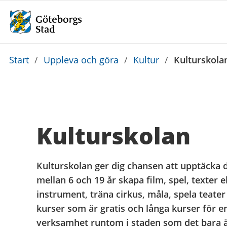
Du
Start
/
Uppleva och göra
/
Kultur
/
Kulturskola
är
här:
Kulturskolan
Kulturskolan ger dig chansen att upptäcka 
mellan 6 och 19 år skapa film, spel, texter e
instrument, träna cirkus, måla, spela teate
kurser som är gratis och långa kurser för e
verksamhet runtom i staden som det bara är