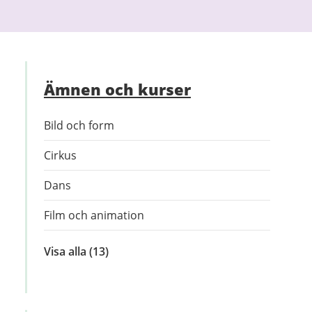
Ämnen och kurser
Bild och form
Cirkus
Dans
Film och animation
Visa alla
inom
(13)
Ämnen
och
kurser