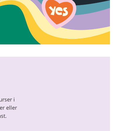
rser i
r eller
st.