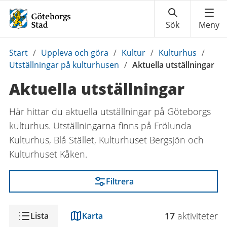
Du
Start
/
Uppleva och göra
/
Kultur
/
Kulturhus
/
är
Utställningar på kulturhusen
/
Aktuella utställningar
här:
Aktuella utställningar
Här hittar du aktuella utställningar på Göteborgs
kulturhus. Utställningarna finns på Frölunda
Kulturhus, Blå Stället, Kulturhuset Bergsjön och
Kulturhuset Kåken.
Filtrera
Visning
17
aktivitet
er
Lista
Karta