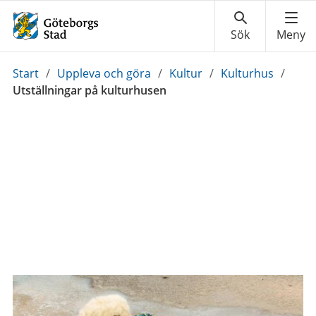
Du
Start
/
Uppleva och göra
/
Kultur
/
Kulturhus
/
är
Utställningar på kulturhusen
här: