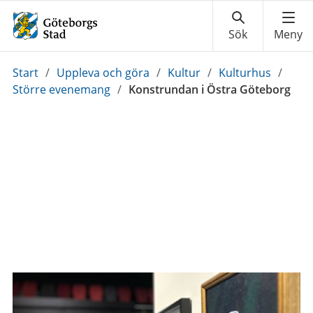
Du
Start
/
Uppleva och göra
/
Kultur
/
Kulturhus
/
är
Större evenemang
/
Konstrundan i Östra Göteborg
här: