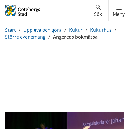
Du
Start
/
Uppleva och göra
/
Kultur
/
Kulturhus
/
är
Större evenemang
/
Angereds bokmässa
här: