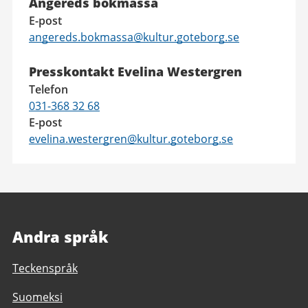
Angereds bokmässa
E-post
angereds.bokmassa@kultur.goteborg.se
Presskontakt Evelina Westergren
Telefon
031-368 32 68
E-post
evelina.westergren@kultur.goteborg.se
Andra språk
Teckenspråk
Suomeksi