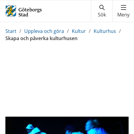
Du
Start
/
Uppleva och göra
/
Kultur
/
Kulturhus
/
är
Skapa och påverka kulturhusen
här: