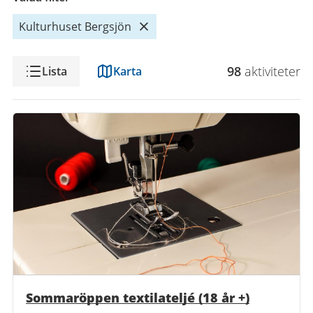
Kulturhuset Bergsjön
Visning
98
aktivitet
er
Lista
Karta
Sommaröppen textilateljé (18 år +)