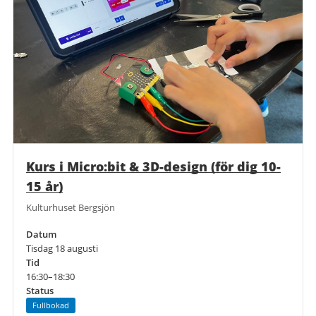
Kurs i Micro:bit & 3D-design (för dig 10-
15 år)
Kulturhuset Bergsjön
Datum
Tisdag 18 augusti
Tid
16:30–18:30
Status
Fullbokad