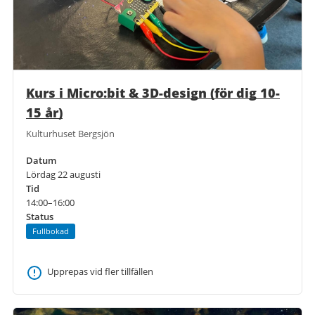
Kurs i Micro:bit & 3D-design (för dig 10-
15 år)
Kulturhuset Bergsjön
Datum
Lördag 22 augusti
Tid
14:00–16:00
Status
Fullbokad
Upprepas vid fler tillfällen