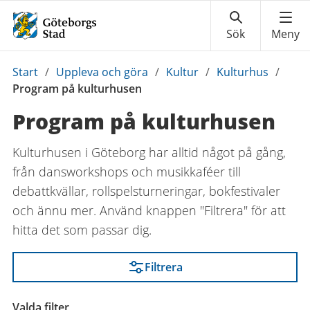
Du
Start
/
Uppleva och göra
/
Kultur
/
Kulturhus
/
är
Program på kulturhusen
här:
Program på kulturhusen
Kulturhusen i Göteborg har alltid något på gång,
från dansworkshops och musikkaféer till
debattkvällar, rollspelsturneringar, bokfestivaler
och ännu mer.
Använd knappen "Filtrera" för att
hitta det som passar dig.
Filtrera
Valda filter