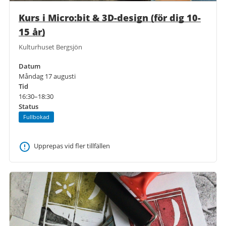
Kurs i Micro:bit & 3D-design (för dig 10-
15 år)
Kulturhuset Bergsjön
Datum
Måndag 17 augusti
Tid
16:30–18:30
Status
Fullbokad
Upprepas vid fler tillfällen