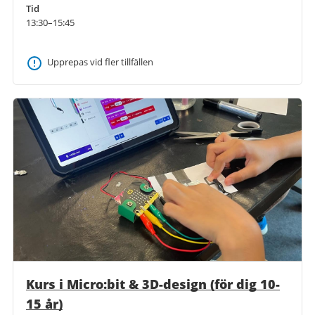
Tid
13:30–15:45
Upprepas vid fler tillfällen
Kurs i Micro:bit & 3D-design (för dig 10-
15 år)