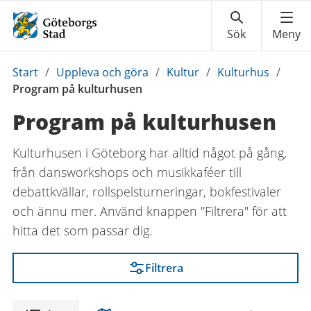
Du
Start
/
Uppleva och göra
/
Kultur
/
Kulturhus
/
är
Program på kulturhusen
här:
Program på kulturhusen
Kulturhusen i Göteborg har alltid något på gång,
från dansworkshops och musikkaféer till
debattkvällar, rollspelsturneringar, bokfestivaler
och ännu mer.
Använd knappen "Filtrera" för att
hitta det som passar dig.
Filtrera
Visning