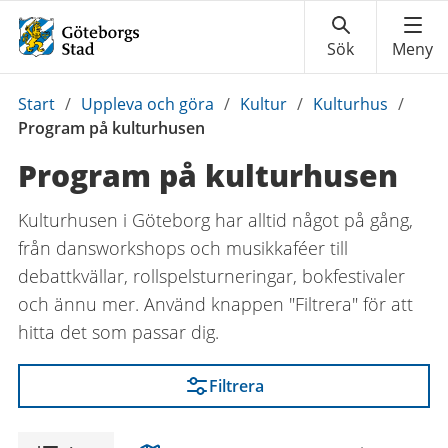
Du
Start
/
Uppleva och göra
/
Kultur
/
Kulturhus
/
är
Program på kulturhusen
här:
Program på kulturhusen
Kulturhusen i Göteborg har alltid något på gång,
från dansworkshops och musikkaféer till
debattkvällar, rollspelsturneringar, bokfestivaler
och ännu mer.
Använd knappen "Filtrera" för att
hitta det som passar dig.
Filtrera
Visning