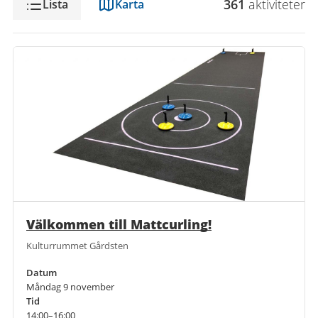
361
aktivitet
er
Lista
Karta
Välkommen till Mattcurling!
Kulturrummet Gårdsten
Datum
Måndag 9 november
Tid
14:00–16:00