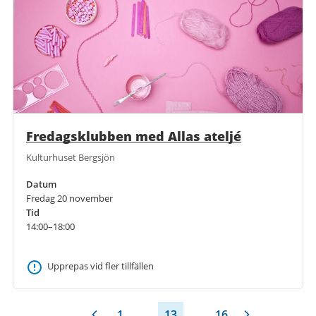
Fredagsklubben med Allas ateljé
Kulturhuset Bergsjön
Datum
Fredag 20 november
Tid
14:00–18:00
Upprepas vid fler tillfällen
1
...
13
...
16