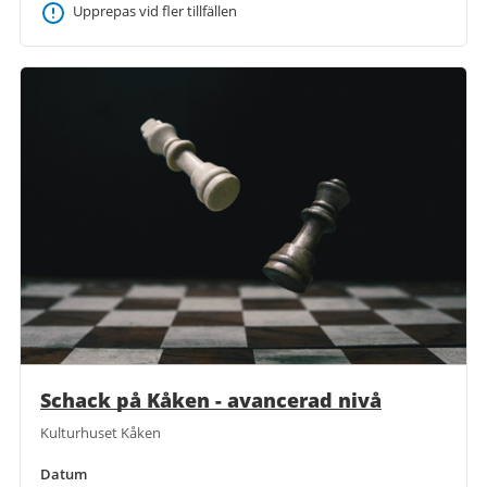
Upprepas vid fler tillfällen
Schack på Kåken - avancerad nivå
Kulturhuset Kåken
Datum