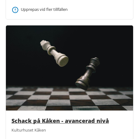
Upprepas vid fler tillfällen
Schack på Kåken - avancerad nivå
Kulturhuset Kåken